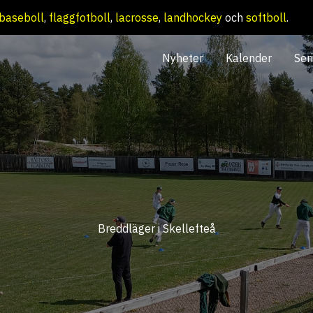
baseboll
,
flaggfotboll
,
lacrosse
,
landhockey
och
softboll
.
Nyheter
Kalender
Ser
Breddläger i Skellefteå