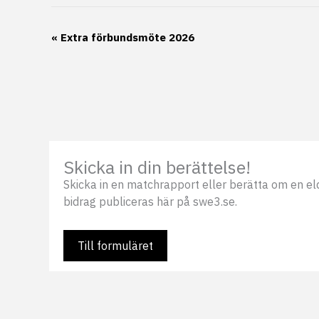
Evenemang-
«
Extra förbundsmöte 2026
navigering
Skicka in din berättelse!
Skicka in en matchrapport eller berätta om en eldsj
bidrag publiceras här på swe3.se.
Till formuläret