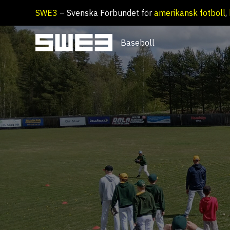
Hoppa
SWE3
– Svenska Förbundet för
amerikansk fotboll
,
till
innehåll
Baseboll