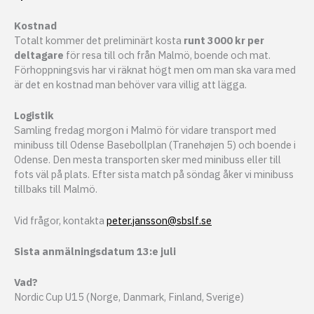
Kostnad
Totalt kommer det preliminärt kosta
runt 3000 kr per
deltagare
för resa till och från Malmö, boende och mat.
Förhoppningsvis har vi räknat högt men om man ska vara med
är det en kostnad man behöver vara villig att lägga.
Logistik
Samling fredag morgon i Malmö för vidare transport med
minibuss till Odense Basebollplan (
Tranehøjen 5) och boende i
Odense. Den mesta transporten sker med minibuss eller till
fots väl på plats. Efter sista match på söndag åker vi minibuss
tillbaks till Malmö.
Vid frågor, kontakta
peter.jansson@sbslf.se
Sista anmälningsdatum 13:e juli
Vad?
Nordic Cup U15 (Norge, Danmark, Finland, Sverige)