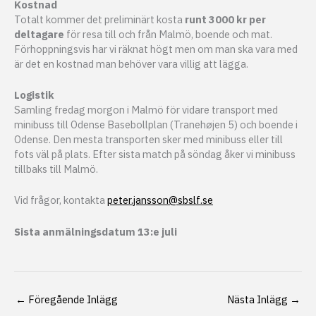
Kostnad
Totalt kommer det preliminärt kosta
runt 3000 kr per
deltagare
för resa till och från Malmö, boende och mat.
Förhoppningsvis har vi räknat högt men om man ska vara med
är det en kostnad man behöver vara villig att lägga.
Logistik
Samling fredag morgon i Malmö för vidare transport med
minibuss till Odense Basebollplan (
Tranehøjen 5) och boende i
Odense. Den mesta transporten sker med minibuss eller till
fots väl på plats. Efter sista match på söndag åker vi minibuss
tillbaks till Malmö.
Vid frågor, kontakta
peter.jansson@sbslf.se
Sista anmälningsdatum 13:e juli
←
Föregående Inlägg
Nästa Inlägg
→