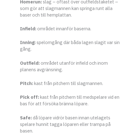
Homerun:
slag – oftast över outfieldstaketet –
som gör att slagmannen kan springa runt alla
baser och till hemplattan.
Infield:
området innanför baserna.
Inning:
spelomgång där båda lagen slagit var sin
gång.
Outfield:
området utanför infield och inom
planens avgränsning.
Pitch:
kast från pitchern till slagmannen.
Pick off:
kast från pitchern till medspelare vid en
bas för att försöka bränna löpare.
Safe:
då löpare vidrör basen innan utelagets
spelare hunnit tagga löparen eller trampa på
basen.