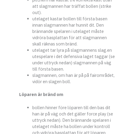
att slagmannen har träffat bollen (strike
out).
utelaget kastar bollen till första basen
innan slagmannen har hunnit dit. Den
brännande spelaren i utelaget måste
vidröra basplattan för att slagmannen
skall räknas som bränd.
utelaget tar lyra på slagmannens slag.en
utespelare i det defensiva laget taggar (se
under uttryck nedan) slagmannen på väg
till första basen.
slagmannen, om han är på på fairområdet,
vidör en slagen boll.
Löparen är bränd om
bollen hinner före löparen till den bas dit
han är på väg och det gäller force play (se
uttryck nedan). Den brännande spelaren i
utelaget måste ha bollen under kontroll
och vidröra basplattan för att löparen