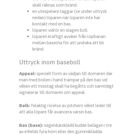
skall räknas som bränd.
en utespelare taggar (se under uttryck
nedan) löparen när löparen inte har
kontakt med en bas.
löparen vidrör en slagen boll.
löparen kraftigt avviker från löpbanan
mellan baserna för att undvika att bli
bränd.
Uttryck inom baseboll
Appeal:
speciell form av vädjan till domaren där
man med bollen i hand trampar på den bas vid
vilken ett misstag skall ha begåtts och samtidigt
signalerar till domaren om appeal.
Balk:
felaktig rörelse av pitchern vilket leder till
att alla löpare får avancera varsin bas.
Bas (base):
segelduksklädd kudde belägen i tre
av infields fyra hörn eller den gummiklädda