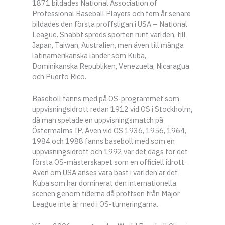
1871 bildades National Association of
Professional Baseball Players och fem år senare
bildades den första proffsligan i USA – National
League. Snabbt spreds sporten runt världen, till
Japan, Taiwan, Australien, men även till många
latinamerikanska länder som Kuba,
Dominikanska Republiken, Venezuela, Nicaragua
och Puerto Rico.
Baseboll fanns med på OS-programmet som
uppvisningsidrott redan 1912 vid OS i Stockholm,
då man spelade en uppvisningsmatch på
Östermalms IP. Även vid OS 1936, 1956, 1964,
1984 och 1988 fanns baseboll med som en
uppvisningsidrott och 1992 var det dags för det
första OS-mästerskapet som en officiell idrott.
Även om USA anses vara bäst i världen är det
Kuba som har dominerat den internationella
scenen genom tiderna då proffsen från Major
League inte är med i OS-turneringarna.