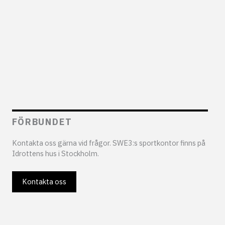
FÖRBUNDET
Kontakta oss gärna vid frågor. SWE3:s sportkontor finns på
Idrottens hus i Stockholm.
Kontakta oss