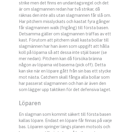
strike men det finns en undantagsregel och det
är om slagmannen redan har två strikar, då
räknas den inte alls utan slagmannen får slå om.
Har pitchern misslyckats och kastat fyra gånger
får slagmannen walk (frigång) till första basen.
Detsamma gäller om slagmannen träffas av ett
kast. Förutom att pitchern skall kasta bollar till
slagmännen har han även som uppgift att hålla
koll på löparna så att dessa inte stjäl baser (se
mer nedan). Pitchern kan då försöka bränna
någon av löparna vid baserna (pick off). Detta
kan ske när en löpare gått från sin bas ett stycke
mot nästa. Catchern skall fånga alla bollar som
har passerat slagmannen och han är även den
som lägger upp taktiken för det defensiva laget.
Löparen
En slagman som kommit säkert till första basen
kallas löpare. Endast en löpare får finnas på varje
bas. Löparen springer längs planen motsols och