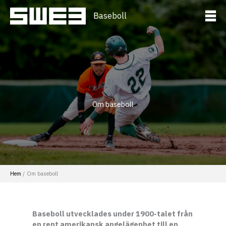
Hoppa
till
Baseboll
innehåll
Om baseboll
Hem
Om baseboll
Baseboll utvecklades under 1900-talet från
en rent amerikansk angelägenhet till en