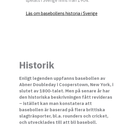
spelats i Sverige finns från 1904.
Läs om basebollens historia i Sverige
Historik
Enligt legenden uppfanns basebollen av
Abner Doubleday i Cooperstown, New York, i
slutet av 1800-talet. Men på senare år har
den historiska beskrivningen fått revideras
– istället kan man konstatera att
basebollen är baserad på flera brittiska
slagträsporter, bl.a. rounders och cricket,
och utvecklades till att bli baseboll.