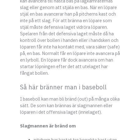
kan avancera till nästa bas på lagkamraternas
slag eller genom att stjäla en bas. När en löpare
stjäl en bas avancerar han på pitcherns kast och
inte på ett slag. För att bränna en löpare som
stjäl måste defensiva laget vidröra löparen.
Spelaren från det defensiva laget måste då ha
kontroll över bollen i handen eller i handsken och
löparen får inte ha kontakt med, vara säker (safe)
på, en bas. Normalt får en löpare inte avancera på
en lyrboll. En löpare får dock avancera om han
startar löpningen efter det att utelaget har
fångat bollen.
Så här bränner man i baseboll
I baseboll kan man bli bränd (out) på många olika
sätt. De som kan brännas är slagmannen eller
löparen i det offensiva laget (innelaget).
Slagmannen är bränd om
pitchern har kastat tre korrekta kast utan