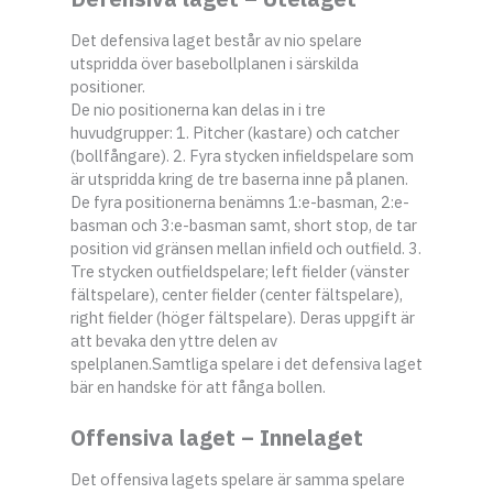
Det defensiva laget består av nio spelare
utspridda över basebollplanen i särskilda
positioner.
De nio positionerna kan delas in i tre
huvudgrupper: 1. Pitcher (kastare) och catcher
(bollfångare). 2. Fyra stycken infieldspelare som
är utspridda kring de tre baserna inne på planen.
De fyra positionerna benämns 1:e-basman, 2:e-
basman och 3:e-basman samt, short stop, de tar
position vid gränsen mellan infield och outfield. 3.
Tre stycken outfieldspelare; left fielder (vänster
fältspelare), center fielder (center fältspelare),
right fielder (höger fältspelare). Deras uppgift är
att bevaka den yttre delen av
spelplanen.Samtliga spelare i det defensiva laget
bär en handske för att fånga bollen.
Offensiva laget – Innelaget
Det offensiva lagets spelare är samma spelare