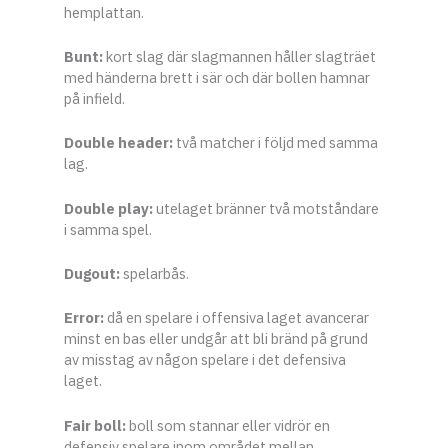
hemplattan.
Bunt:
kort slag där slagmannen håller slagträet
med händerna brett i sär och där bollen hamnar
på infield.
Double header:
två matcher i följd med samma
lag.
Double play:
utelaget bränner två motståndare
i samma spel.
Dugout:
spelarbås.
Error:
då en spelare i offensiva laget avancerar
minst en bas eller undgår att bli bränd på grund
av misstag av någon spelare i det defensiva
laget.
Fair boll:
boll som stannar eller vidrör en
defensiv spelare inom området mellan