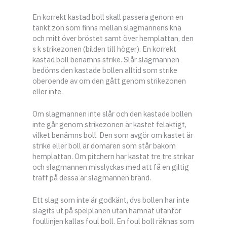
En korrekt kastad boll skall passera genom en
tänkt zon som finns mellan slagmannens knä
och mitt över bröstet samt över hemplattan, den
s k strikezonen (bilden till höger). En korrekt
kastad boll benämns strike. Slår slagmannen
bedöms den kastade bollen alltid som strike
oberoende av om den gått genom strikezonen
eller inte.
Om slagmannen inte slår och den kastade bollen
inte går genom strikezonen är kastet felaktigt,
vilket benämns boll. Den som avgör om kastet är
strike eller boll är domaren som står bakom
hemplattan. Om pitchern har kastat tre tre strikar
och slagmannen misslyckas med att få en giltig
träff på dessa är slagmannen bränd.
Ett slag som inte är godkänt, dvs bollen har inte
slagits ut på spelplanen utan hamnat utanför
foullinjen kallas foul boll. En foul boll räknas som