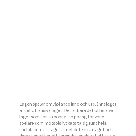
Lagen spelar omväxlande inne och ute. Innelaget
är det offensiva laget. Det är bara det offensiva
laget som kan ta poäng, en poäng för varje
spelare som motsols lyckats ta sig runt hela
spelplanen. Utelaget är det defensiva laget och
deras uppgift är att förhindra innelaget att ta sig