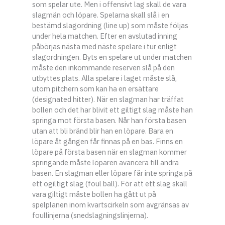
som spelar ute. Men i offensivt lag skall de vara
slagmän och löpare. Spelarna skall slå i en
bestämd slagordning (line up) som måste följas
under hela matchen. Efter en avslutad inning
påbörjas nästa med näste spelare i tur enligt
slagordningen. Byts en spelare ut under matchen
måste den inkommande reserven slå på den
utbyttes plats. Alla spelare i laget måste slå,
utom pitchern som kan ha en ersättare
(designated hitter). När en slagman har träffat
bollen och det har blivit ett giltigt slag måste han
springa mot första basen. Når han första basen
utan att bli bränd blir han en löpare. Bara en
löpare åt gången får finnas på en bas. Finns en
löpare på första basen när en slagman kommer
springande måste löparen avancera till andra
basen. En slagman eller löpare får inte springa på
ett ogiltigt slag (foul ball). För att ett slag skall
vara giltigt måste bollen ha gått ut på
spelplanen inom kvartscirkeln som avgränsas av
foullinjerna (snedslagningslinjerna).