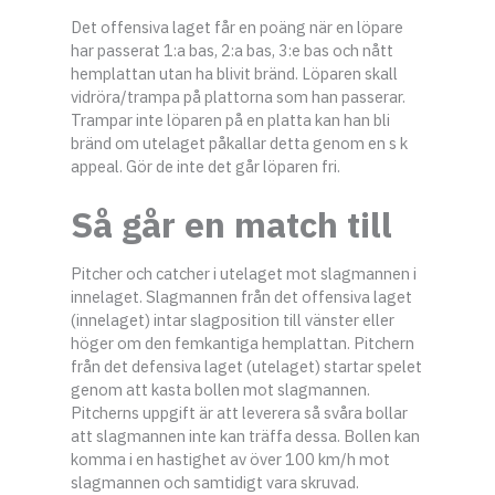
Det offensiva laget får en poäng när en löpare
har passerat 1:a bas, 2:a bas, 3:e bas och nått
hemplattan utan ha blivit bränd. Löparen skall
vidröra/trampa på plattorna som han passerar.
Trampar inte löparen på en platta kan han bli
bränd om utelaget påkallar detta genom en s k
appeal. Gör de inte det går löparen fri.
Så går en match till
Pitcher och catcher i utelaget mot slagmannen i
innelaget. Slagmannen från det offensiva laget
(innelaget) intar slagposition till vänster eller
höger om den femkantiga hemplattan. Pitchern
från det defensiva laget (utelaget) startar spelet
genom att kasta bollen mot slagmannen.
Pitcherns uppgift är att leverera så svåra bollar
att slagmannen inte kan träffa dessa. Bollen kan
komma i en hastighet av över 100 km/h mot
slagmannen och samtidigt vara skruvad.