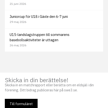
21 juni 2026
Juniorcup för U18 i Gävle den 6-7 juni
29 maj 2026
U15-landslagstruppen till sommarens
basebollsaktiviteter är uttagen
26 maj 2026
Skicka in din berättelse!
Skicka in en matchrapport eller berätta om en eldsjäl i din
förening. Ditt bidrag publiceras här på swe3.se.
Till formuläret