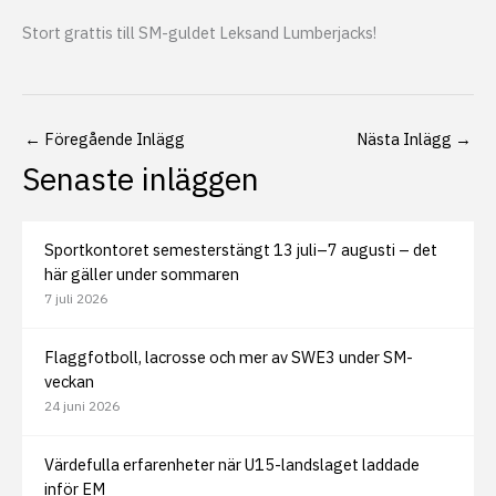
Stort grattis till SM-guldet Leksand Lumberjacks!
←
Föregående Inlägg
Nästa Inlägg
→
Senaste inläggen
Sportkontoret semesterstängt 13 juli–7 augusti – det
här gäller under sommaren
7 juli 2026
Flaggfotboll, lacrosse och mer av SWE3 under SM-
veckan
24 juni 2026
Värdefulla erfarenheter när U15-landslaget laddade
inför EM