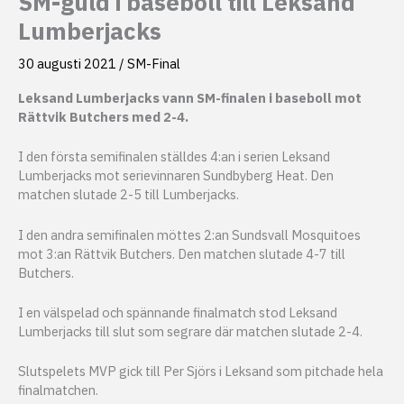
SM-guld i baseboll till Leksand
Lumberjacks
30 augusti 2021
/
SM-Final
Leksand Lumberjacks vann SM-finalen i baseboll mot
Rättvik Butchers med 2-4.
I den första semifinalen ställdes 4:an i serien Leksand
Lumberjacks mot serievinnaren Sundbyberg Heat. Den
matchen slutade 2-5 till Lumberjacks.
I den andra semifinalen möttes 2:an Sundsvall Mosquitoes
mot 3:an Rättvik Butchers. Den matchen slutade 4-7 till
Butchers.
I en välspelad och spännande finalmatch stod Leksand
Lumberjacks till slut som segrare där matchen slutade 2-4.
Slutspelets MVP gick till Per Sjörs i Leksand som pitchade hela
finalmatchen.