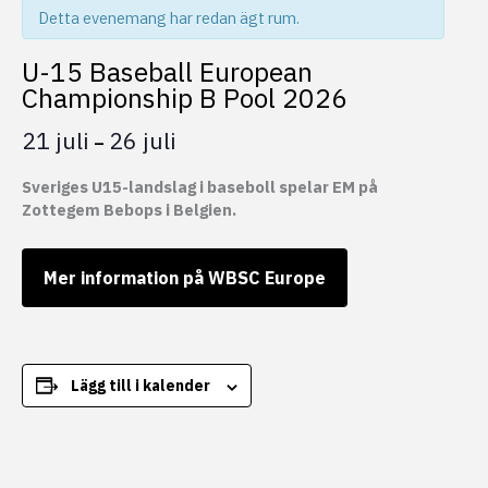
Detta evenemang har redan ägt rum.
U-15 Baseball European
Championship B Pool 2026
21 juli
26 juli
–
Sveriges U15-landslag i baseboll spelar EM på
Zottegem Bebops i Belgien.
Mer information på WBSC Europe
Lägg till i kalender