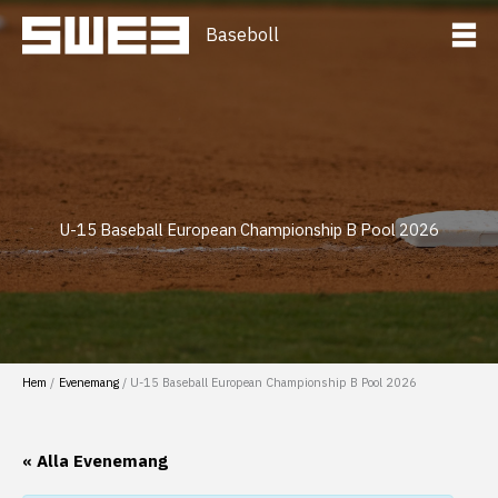
Hoppa
till
Baseboll
innehåll
U-15 Baseball European Championship B Pool 2026
Hem
Evenemang
U-15 Baseball European Championship B Pool 2026
« Alla Evenemang