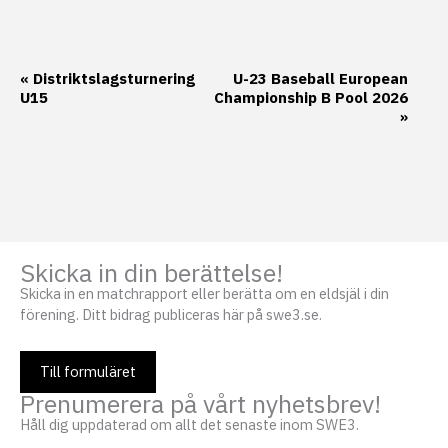
Evenemang-
«
Distriktslagsturnering
U-23 Baseball European
U15
Championship B Pool 2026
navigering
»
Skicka in din berättelse!
Skicka in en matchrapport eller berätta om en eldsjäl i din
förening. Ditt bidrag publiceras här på swe3.se.
Till formuläret
Prenumerera på vårt nyhetsbrev!
Håll dig uppdaterad om allt det senaste inom SWE3.