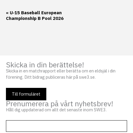
Evenemang-
«
U-15 Baseball European
Championship B Pool 2026
navigering
Skicka in din berättelse!
Skicka in en matchrapport eller berätta om en eldsjäl i din
förening. Ditt bidrag publiceras här på swe3.se.
Till formuläret
Prenumerera på vårt nyhetsbrev!
Håll dig uppdaterad om allt det senaste inom SWE3.