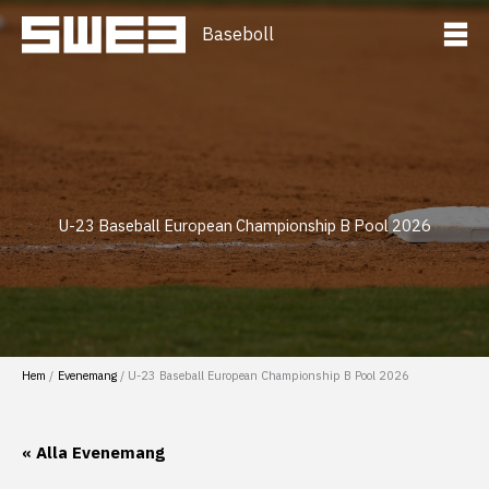
Hoppa
till
Baseboll
innehåll
U-23 Baseball European Championship B Pool 2026
Hem
Evenemang
U-23 Baseball European Championship B Pool 2026
« Alla Evenemang