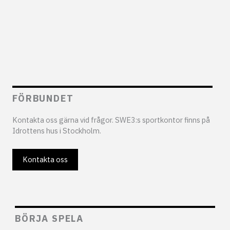
FÖRBUNDET
Kontakta oss gärna vid frågor. SWE3:s sportkontor finns på
Idrottens hus i Stockholm.
Kontakta oss
BÖRJA SPELA