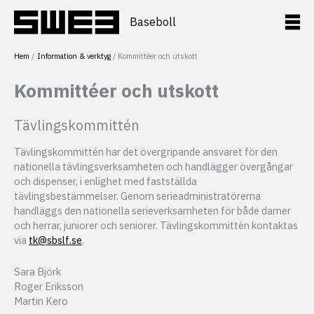
Hoppa
till
Baseboll
innehåll
Hem
Information & verktyg
Kommittéer och utskott
Kommittéer och utskott
Tävlingskommittén
Tävlingskommittén har det övergripande ansvaret för den
nationella tävlingsverksamheten och handlägger övergångar
och dispenser, i enlighet med fastställda
tävlingsbestämmelser. Genom serieadministratörerna
handläggs den nationella serieverksamheten för både damer
och herrar, juniorer och seniorer. Tävlingskommittén kontaktas
via
tk@sbslf.se
.
Sara Björk
Roger Eriksson
Martin Kero