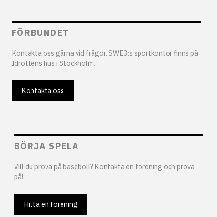
FÖRBUNDET
Kontakta oss gärna vid frågor. SWE3:s sportkontor finns på
Idrottens hus i Stockholm.
Kontakta oss
BÖRJA SPELA
Vill du prova på baseboll? Kontakta en förening och prova
på!
Hitta en förening